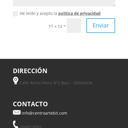
He leído y acepto la
política de privacidad
Enviar
=
11 + 12
DIRECCIÓN
Calle Reina Mora Nº2 Bajo - GRANADA
CONTACTO
info@centroartebit.com
604923050