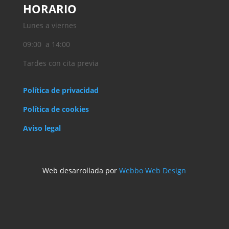
HORARIO
Lunes a viernes
09:00 a 14:00
Tardes con cita previa
Política de privacidad
Política de cookies
Aviso legal
Web desarrollada por
Webbo Web Design
Diseñado por
Elegant Themes
| Desarrollado por
WordPress