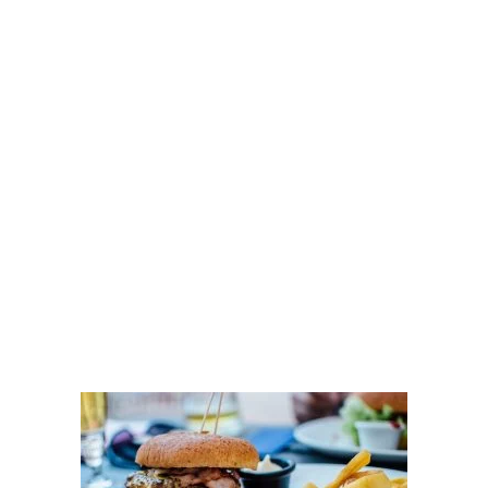
oferta de su menú según sus necesidades.
Además de la gestión de menús, nuestra plantilla
también le permitirá
calcular los gastos del
restaurante y mantener un registro detallado de
sus ingresos y gastos
. La plantilla también cuenta
con una función de resumen de ventas, que le
permitirá
analizar sus datos de ventas y ver los
productos más vendidos
.
Con nuestra plantilla de Excel, podrá generar
gráficos y estadísticas para analizar el rendimiento
de su negocio
. Además, también podrá calcular las
ventas necesarias para cubrir sus gastos y
asegurarse de que su negocio esté en buen estado
financiero.