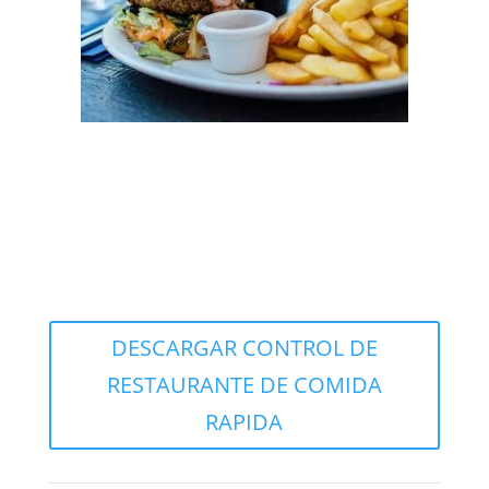
En resumen, nuestra plantilla de Excel es una
herramienta esencial para cualquier propietario de
restaurante que desee a
dministrar su negocio de
manera más efectiva y rentable.
Descarga nuestra
plantilla ahora
de forma gratuita
y comienza a
gestionar tu restaurante de comida rápida con éxito!
DESCARGAR CONTROL DE
RESTAURANTE DE COMIDA
RAPIDA