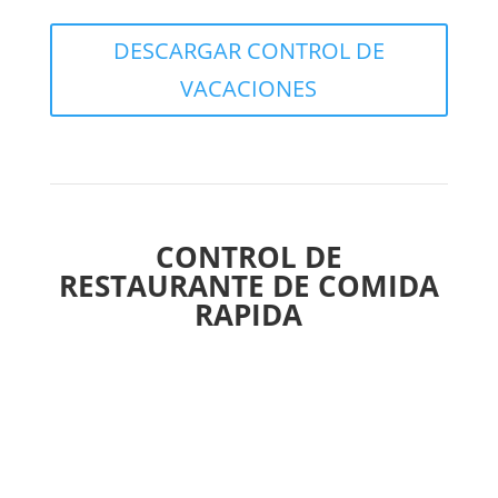
DESCARGAR CONTROL DE
VACACIONES
CONTROL DE
RESTAURANTE DE COMIDA
RAPIDA
Con nuestra plantilla de Excel, podrá
crear platos en
base a una serie de ingredientes, calcular sus
costos y precios recomendados de venta
. Además,
la lista de ingredientes se puede cambiar, así como
sus raciones y precios, lo que le brinda la
flexibilidad necesaria para ajustar los precios y la