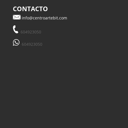
CONTACTO
info@centroartebit.com
604923050
604923050